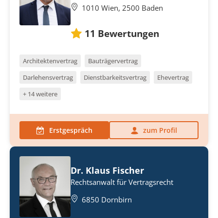
1010 Wien, 2500 Baden
11
Bewertungen
Architektenvertrag
Bauträgervertrag
Darlehensvertrag
Dienstbarkeitsvertrag
Ehevertrag
+ 14 weitere
Erstgespräch
zum Profil
Dr. Klaus Fischer
Rechtsanwalt für Vertragsrecht
6850 Dornbirn