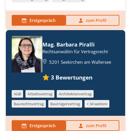
Erstgespräch
zum Profil
Mag. Barbara Piralli
Rechtsanwältin für Vertragsrecht
5201 Seekirchen am Wallersee
3
Bewertungen
AGB
Arbeitsvertrag
Architektenvertrag
Baurechtsvertrag
Bauträgervertrag
+ 34 weitere
Erstgespräch
zum Profil