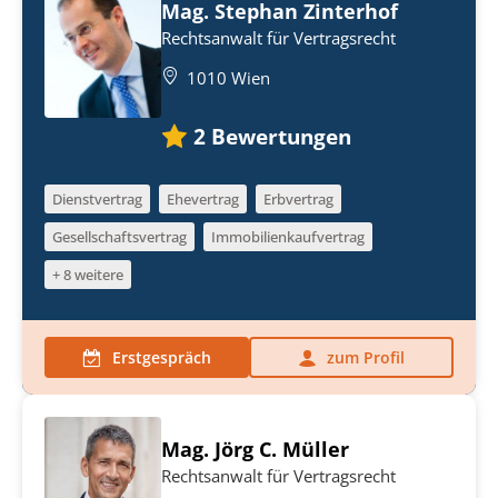
Mag. Stephan Zinterhof
Rechtsanwalt für Vertragsrecht
1010 Wien
2
Bewertungen
Dienstvertrag
Ehevertrag
Erbvertrag
Gesellschaftsvertrag
Immobilienkaufvertrag
+ 8 weitere
Erstgespräch
zum Profil
Mag. Jörg C. Müller
Rechtsanwalt für Vertragsrecht