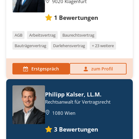
9020 Klagenfurt
1
Bewertungen
AGB
Arbeitsvertrag
Baurechtsvertrag
Bauträgervertrag
Darlehensvertrag
+ 23 weitere
Erstgespräch
zum Profil
Philipp Kalser, LL.M.
Rechtsanwalt für Vertragsrecht
1080 Wien
3
Bewertungen