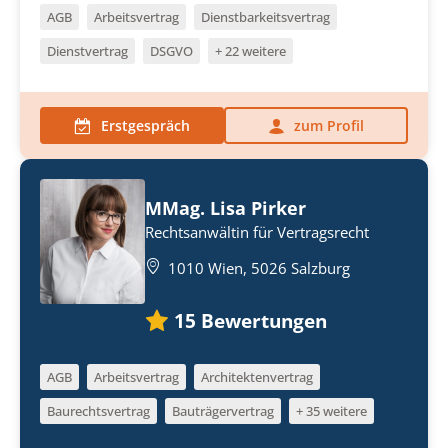
AGB
Arbeitsvertrag
Dienstbarkeitsvertrag
Dienstvertrag
DSGVO
+ 22 weitere
Erstgespräch
zum Profil
MMag. Lisa Pirker
Rechtsanwältin für Vertragsrecht
1010 Wien, 5026 Salzburg
15
Bewertungen
AGB
Arbeitsvertrag
Architektenvertrag
Baurechtsvertrag
Bauträgervertrag
+ 35 weitere