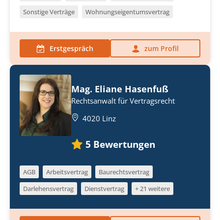
Sonstige Verträge
Wohnungseigentumsvertrag
Erstgespräch
zum Profil
Mag. Eliane Hasenfuß
Rechtsanwalt für Vertragsrecht
4020 Linz
5
Bewertungen
AGB
Arbeitsvertrag
Baurechtsvertrag
Darlehensvertrag
Dienstvertrag
+ 21 weitere