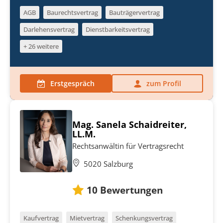
AGB
Baurechtsvertrag
Bauträgervertrag
Darlehensvertrag
Dienstbarkeitsvertrag
+ 26 weitere
Erstgespräch
zum Profil
Mag. Sanela Schaidreiter,
LL.M.
Rechtsanwältin für Vertragsrecht
5020 Salzburg
10
Bewertungen
Kaufvertrag
Mietvertrag
Schenkungsvertrag