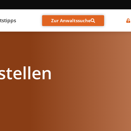
tstipps
Zur Anwaltssuche
stellen