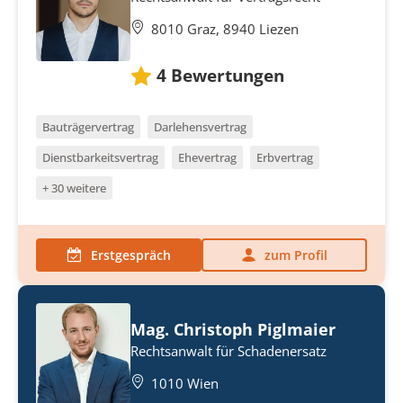
8010 Graz, 8940 Liezen
4
Bewertungen
Bauträgervertrag
Darlehensvertrag
Dienstbarkeitsvertrag
Ehevertrag
Erbvertrag
+ 30 weitere
Erstgespräch
zum Profil
Mag. Christoph Piglmaier
Rechtsanwalt für Schadenersatz
1010 Wien