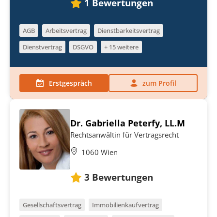
1
Bewertungen
AGB
Arbeitsvertrag
Dienstbarkeitsvertrag
Dienstvertrag
DSGVO
+ 15 weitere
Erstgespräch
zum Profil
Dr. Gabriella Peterfy, LL.M
Rechtsanwältin für Vertragsrecht
1060 Wien
3
Bewertungen
Gesellschaftsvertrag
Immobilienkaufvertrag