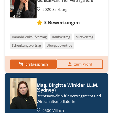
Rechtsanwältin für Vertragsrecht
5020 Salzburg
3
Bewertungen
Immobilienkaufvertrag
Kaufvertrag
Mietvertrag
Schenkungsvertrag
Übergabevertrag
Erstgespräch
zum Profil
Mag. Birgitta Winkler LL.M.
(Sydney)
Rechtsanwältin für Vertragsrecht und
Wirtschaftsmediatorin
9500 Villach