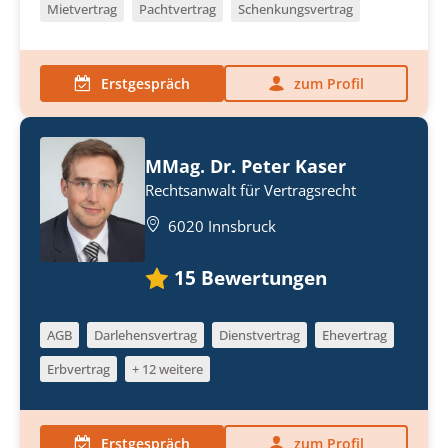
Mietvertrag
Pachtvertrag
Schenkungsvertrag
Erstgespräch
zum Profil
MMag. Dr. Peter Kaser
Rechtsanwalt für Vertragsrecht
6020 Innsbruck
15
Bewertungen
AGB
Darlehensvertrag
Dienstvertrag
Ehevertrag
Erbvertrag
+ 12 weitere
Erstgespräch
zum Profil