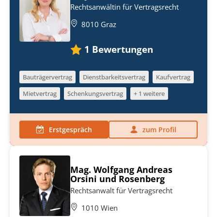
Rechtsanwältin für Vertragsrecht
8010 Graz
1
Bewertungen
Bauträgervertrag
Dienstbarkeitsvertrag
Kaufvertrag
Mietvertrag
Schenkungsvertrag
+ 1 weitere
Erstgespräch
zum Profil
Mag. Wolfgang Andreas
Orsini und Rosenberg
Rechtsanwalt für Vertragsrecht
1010 Wien