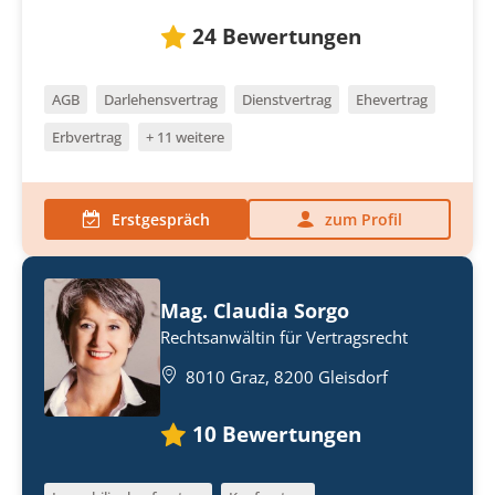
24
Bewertungen
AGB
Darlehensvertrag
Dienstvertrag
Ehevertrag
Erbvertrag
+ 11 weitere
Erstgespräch
zum Profil
Mag. Claudia Sorgo
Rechtsanwältin für Vertragsrecht
8010 Graz, 8200 Gleisdorf
10
Bewertungen