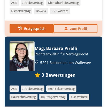
AGB
Arbeitsvertrag
Dienstbarkeitsvertrag
Dienstvertrag
DSGVO
+ 22 weitere
Erstgespräch
zum Profil
Mag. Barbara Piralli
Rechtsanwältin für Vertragsrecht
5201 Seekirchen am Wallersee
3
Bewertungen
AGB
Arbeitsvertrag
Architektenvertrag
Baurechtsvertrag
Bauträgervertrag
+ 34 weitere