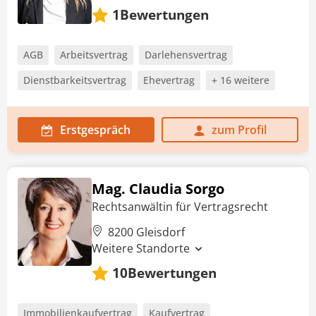
Bewertungen
1
AGB
Arbeitsvertrag
Darlehensvertrag
Dienstbarkeitsvertrag
Ehevertrag
+ 16 weitere
Erstgespräch
zum Profil
Mag. Claudia Sorgo
Rechtsanwältin für Vertragsrecht
8200 Gleisdorf
Weitere Standorte
Bewertungen
10
Immobilienkaufvertrag
Kaufvertrag