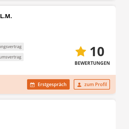
LL.M.
10
ngsvertrag
umsvertrag
BEWERTUNGEN
Erstgespräch
zum Profil